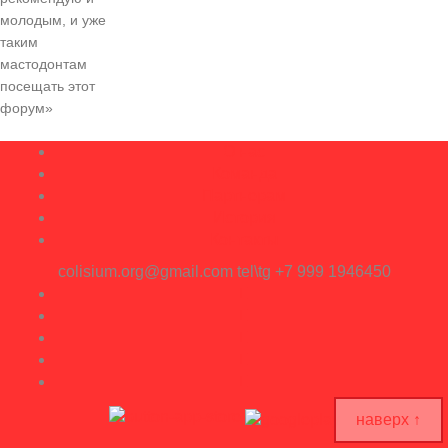
молодым, и уже
таким
мастодонтам
посещать этот
форум»
О нас
Команда
Партнерам
История
Контакты
colisium.org@gmail.com
tel\tg +7 999 1946450
наверх ↑