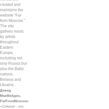
Дэвид
МакФейден,
FarFromMoscow:
«Colisium - это,