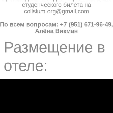
студенческого билета на
colisium.org@gmail.com
По всем вопросам: +7 (951) 671-96-49,
Алёна Викман
Размещение в
отеле: