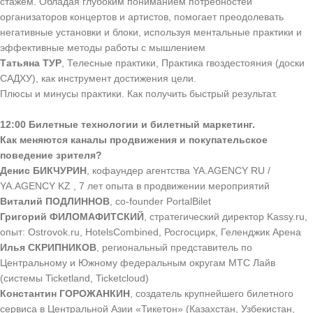
стажем. Обладая глубоким пониманием потребностей
организаторов концертов и артистов, помогает преодолевать
негативные установки и блоки, используя ментальные практики и
эффективные методы работы с мышлением
Татьяна ТУР
, Телесные практики, Практика гвоздестояния (доски
САДХУ), как инструмент достижения цели.
Плюсы и минусы практики. Как получить быстрый результат.
12:00
Билетные технологии и билетный маркетинг.
Как меняются каналы продвижения и покупательское
поведение зрителя?
Денис БИКЧУРИН
, кофаундер агентства YA.AGENCY RU /
YA.AGENCY KZ , 7 лет опыта в продвижении мероприятий
Виталий ПОДЛИННОВ
, co-founder PortalBilet
Григорий ФИЛОМАФИТСКИЙ
, стратегический директор Kassy.ru,
опыт: Ostrovok.ru, HotelsCombined, Росгосцирк, Геленджик Арена
Илья СКРИПНИКОВ
, региональный представитель по
Центральному и Южному федеральным округам МТС Лайв
(системы Ticketland, Ticketcloud)
Константин ГОРОЖАНКИН
, создатель крупнейшего билетного
сервиса в Центральной Азии «Тикетон» (Казахстан, Узбекистан,