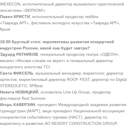
WEXECON, исполнительный директор музыкально-туристической
экосистемы «ВЕРХОМ!»
Павел КРИСТИ
, исполнительный продюсер лейбла
«Таврида.АРТ», фестиваль молодого искусства «Таврида.АРТ»,
Крым
18:
00 Круглый стол: перспективы развития концертной
индустрии России, какой она будет завтра?
Эдуард РАТНИКОВ
, генеральный продюсер театра «ОДЕОН»,
мюзикл «Москва слезам не верит» и генеральный директор
концертного агентства TCI
Света ФИКСЕЛЬ
, музыкальный менеджер, маркетолог, директор
артистов, маркетинговый директор ROOF FEST, директор по Digital
STEREOLETO, SPBeat.
Никита НОВИЦКИЙ
, основатель Line Up Group, продюсер
фестиваля Red Summer
Игорь КАВЕРЗИН
, президент Международной академии развития
туриндустрии (МАРТ), вице-президент Национальной ассоциации
специалистов событийного туризма (НАСТ), директор по
маркетингу и развитию АО RESORT CONSTRUCTION GROUP,