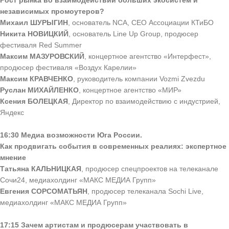
Рост рынка во взаимодействии больших экосистем и
независимых промоутеров?
Михаил ШУРЫГИН
, основатель NCA, CEO Ассоциации КТиБО
Никита НОВИЦКИЙ
, основатель Line Up Group, продюсер
фестиваля Red Summer
Максим МАЗУРОВСКИЙ
,
концертное агентство
«Интерфест»,
продюсер фестиваля «Воздух Карелии»
Максим КРАВЧЕНКО
, руководитель компании Vozmi Zvezdu
Руслан МИХАЙЛЕНКО
,
концертное агентство
«МИР»
Ксения БОЛЕЦКАЯ
, Директор по взаимодействию с индустрией,
Яндекс
16:30 Медиа возможности Юга России.
Как продвигать события в современных реалиях: экспертное
мнение
Татьяна КАЛЬНИЦКАЯ
, продюсер спецпроектов на телеканале
Сочи24, медиахолдинг «МАКС МЕДИА Групп»
Евгения СОРСОМАТЬЯН
, продюсер телеканала Sochi Live,
медиахолдинг «МАКС МЕДИА Групп»
17:15 Зачем артистам и продюсерам участвовать в