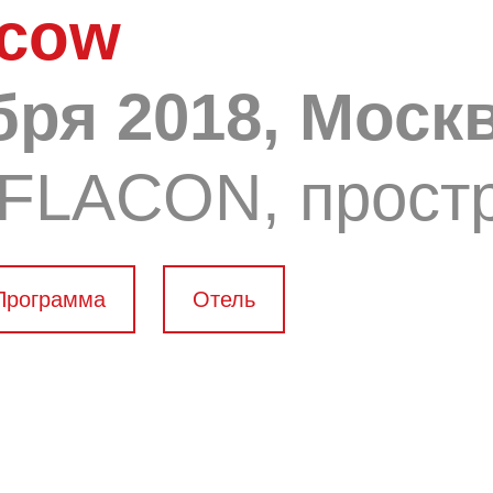
scow
ября 2018, Моск
 FLACON, прост
Программа
Отель