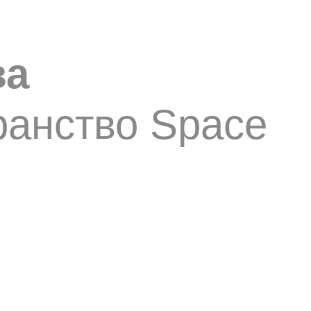
ва
ранство Space