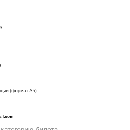
m
а
ции (формат А5)
ail.com
категорию билета