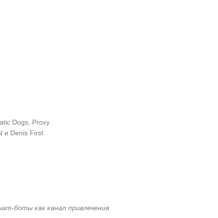
tic Dogs, Proxy
и Denis First
чат-боты как канал привлечения