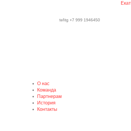
Екат
tel\tg +7 999 1946450
О нас
Команда
Партнерам
История
Контакты