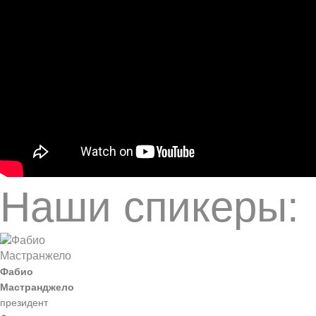
Наши спикеры:
Фабио
Мастранджело
президент