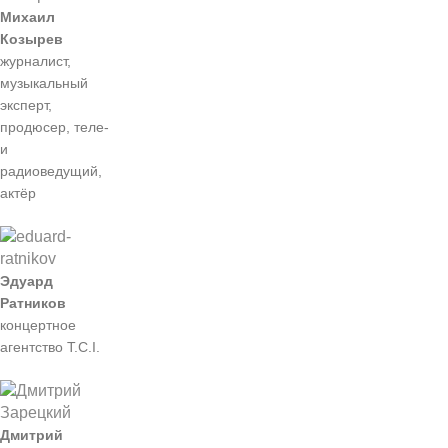
Михаил
Козырев
журналист,
музыкальный
эксперт,
продюсер, теле-
и
радиоведущий,
актёр
Эдуард
Ратников
концертное
агентство T.C.I.
Дмитрий