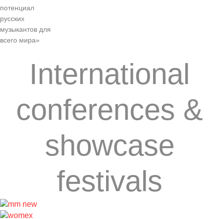
потенциал
русских
музыкантов для
всего мира»
International
conferences &
showcase
festivals