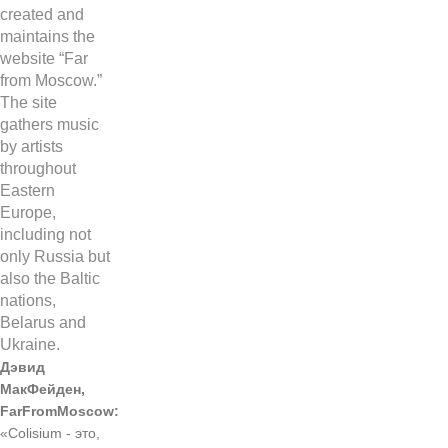
Дэвид
МакФейден,
FarFromMoscow:
«Colisium - это,