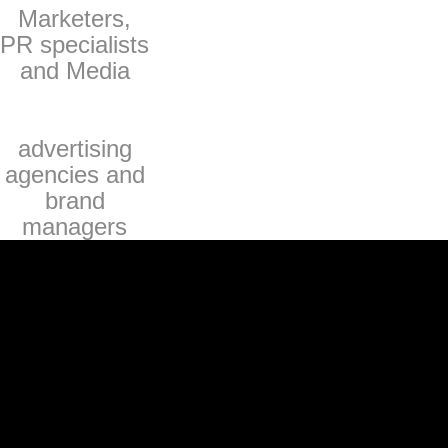
Marketers,
PR specialists
and Media
advertising
agencies and
brand
managers