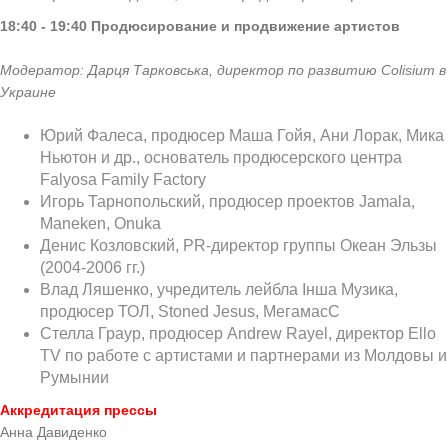
18:40 - 19:40
Продюсирование и продвижение артистов
Модератор: Дарця Тарковська, директор по развитию
Colisium
в
Украине
Юрий Фалеса, продюсер Маша Гойя, Ани Лорак, Мика
Ньютон и др., основатель продюсерского центра
Falyosa Family Factory
Игорь Тарнопольский, продюсер проектов Jamala,
Maneken, Onuka
Денис Козловский, PR-директор группы Океан Эльзы
(2004-2006 гг.)
Влад Ляшенко, учредитель лейбла Інша Музика,
продюсер ТОЛ, Stoned Jesus, МегамасС
Стелла Граур, продюсер Andrew Rayel, директор Ello
TV по работе с артистами и партнерами из Молдовы и
Румынии
Аккредитация прессы
Анна Давиденко