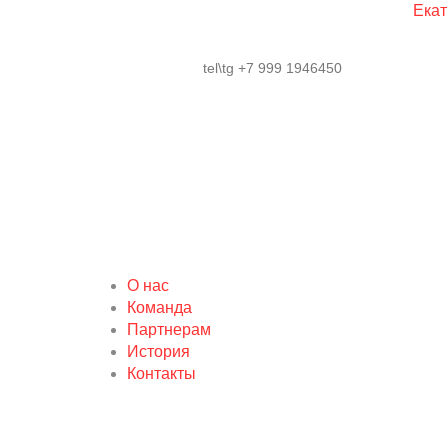
Екат
tel\tg +7 999 1946450
О нас
Команда
Партнерам
История
Контакты