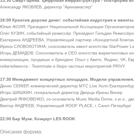
15:30 Смарт-арена: цифровая инфраструктура - платформа к
Александр ЯКОВЛЕВ, директор "Аренамастер"
16:00 Креатив дороже денег: событийная индустрия и ивенты
Юлия ЖОЛЯ, Президент Национальной Ассоциации Организаторо
Олег КУЗИН, событийный режиссёр. Президент Гильдии Режиссёро
Екатерина АНДРЕЕВА, Управляющий партнер «Концертной Компа
Ирина СЛОВОХОТИНА, сооснователь ивент-агентства StarPower L
Игорь ДЕМИДОВ, Сооснователь и CEO агентства маркетинговых комму
коммуникации, продакшн и брендинг. Опыт c Авито, Яндекс, VK, Ев
геймтеймента - Teammate и бюро частных мероприятий PRIVY.
17:30 Менеджмент концертных площадок. Модели управления
Денис СЕККЕР, коммерческий директор МТС Live Холл Екатеринбур
Игорь ШИШКИН, генеральный директор Дворца Ирины Винер
Дмитрий ЯНКОВЕНКО, со-основатель Music Media Dome, к.ю.н., д
Виктор АНДРЕЕВ, Управляющий ROOF PLACE, г. Санкт-Петербург
22:00 Бар Мунк. Концерт LES ROOK
Описание форума: