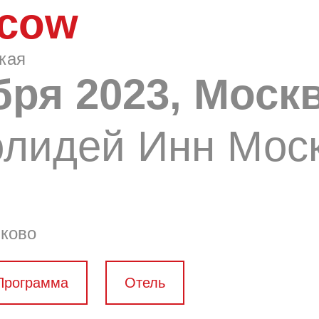
scow
ская
ября 2023, Моск
Холидей Инн Мос
лково
Программа
Отель