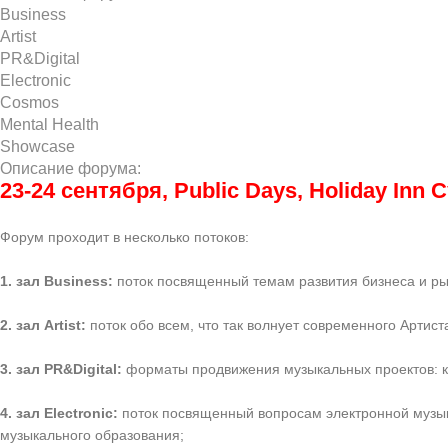
Business
Artist
PR&Digital
Electronic
Cosmos
Mental Health
Showcase
Описание форума:
23-24 сентября, Public Days, Holiday Inn
Форум проходит в несколько потоков:
1. зал Business:
поток посвященный темам развития бизнеса и ры
2. зал Artist:
поток обо всем, что так волнует современного Артис
3. зал PR&Digital:
форматы продвижения музыкальных проектов: кон
4. зал Electronic:
поток посвященный вопросам электронной музык
музыкального образования;