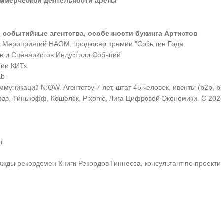
оммерческой деятельности арены
, событийные агентства, особенности букинга Артистов
в Мероприятий НАОМ, продюсер премии "Событие Года
в и Сценаристов Индустрии Событий
нии КИТ»
ab
никаций N:OW. Агентству 7 лет, штат 45 человек, ивенты (b2b, b2
раз, Тинькофф, Кошелек, Pixonic, Лига Цифровой Экономики. С 202
.
г
важды рекордсмен Книги Рекордов Гиннесса, консультант по прое