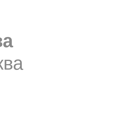
ва
ква