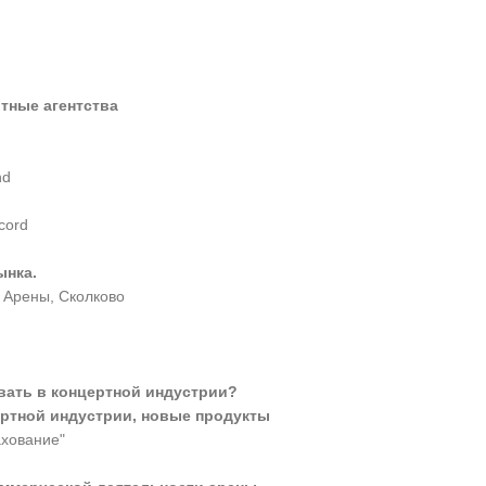
тные агентства
nd
cord
ынка.
 Арены, Сколково
овать в концертной индустрии?
ертной индустрии, новые продукты
хование"